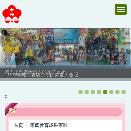
跳
到
主
要
內
容
區
努力學習友善待人的穿堂意象
112學年改制實驗小學的揭幕大合照
:::
首頁
家庭教育成果專區