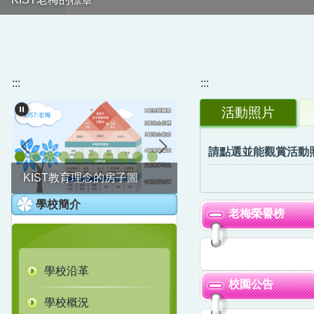
112學年改制實驗小學的揭幕儀式大合照
:::
:::
活動照片
請點選並能觀賞活動
公辦公營的合作模式
KIST教育理念的房子圖
老梅實驗小學的學生圖像
學校簡介
老梅榮譽榜
學校沿革
校園公告
學校概況