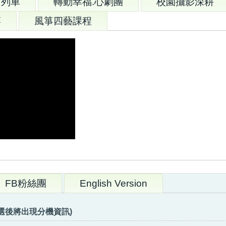
幻列車
轉動幸福.心劇團
校園攝影深耕
箏
風箏四藝課程
FB粉絲團
English Version
8 (點選後將出現分機資訊)