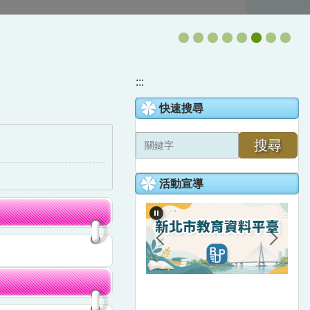
:::
快速搜尋
搜尋
學習力品格力文
KIST學校的DNA
學習樣貌
活動宣導