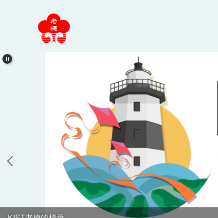
跳
到
主
要
內
容
區
KIST老梅的標章