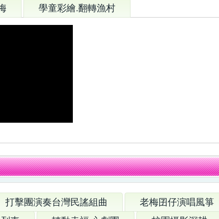
梅
學童彩繪.翻轉漁村
打擊團演奏台灣民謠組曲
老梅囝仔演唱風箏