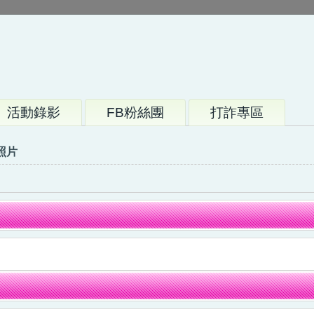
活動錄影
FB粉絲團
打詐專區
照片
課綱節數對照
校訂課程節數