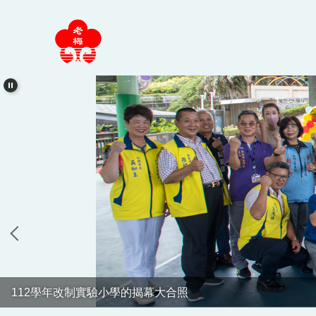
跳
到
主
要
內
容
區
112學年改制實驗小學的揭幕大合照