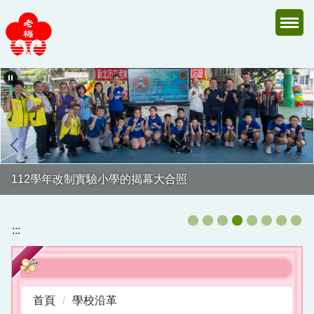
跳
到
主
要
內
容
區
112學年改制實驗小學的揭幕大合照
:::
首頁
學校沿革