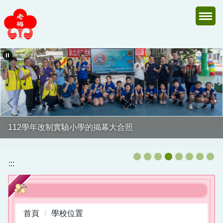
跳
到
主
要
內
容
區
112學年改制實驗小學的揭幕大合照
校門口的老梅實驗小學
:::
首頁
學校位置